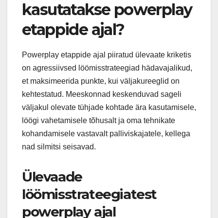
kasutatakse powerplay
etappide ajal?
Powerplay etappide ajal piiratud ülevaate kriketis
on agressiivsed löömisstrateegiad hädavajalikud,
et maksimeerida punkte, kui väljakureeglid on
kehtestatud. Meeskonnad keskenduvad sageli
väljakul olevate tühjade kohtade ära kasutamisele,
löögi vahetamisele tõhusalt ja oma tehnikate
kohandamisele vastavalt palliviskajatele, kellega
nad silmitsi seisavad.
Ülevaade
löömisstrateegiatest
powerplay ajal