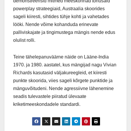
demonstreerisid mitmed meeskonnad tõhusaid
powerplay strateegiaid, Austraalia skoorides
sageli kiiresti, sihtides tühje kohti ja vahetades
lööki. Nende võime kohanduda erinevate
palliviskajate ja tingimustega mängis nende edus
olulist rolli.
Teine tähelepanuväärne näide on Lääne-India
1970. ja 1980. aastatel, kus mängijad nagu Vivian
Richards kasutasid väljakureegleid, et kiiresti
punkte skoorida, viies sageli kõrgete punktide ja
mänguvõitudeni. Nende agressiivne lähenemine
seadis tulevastele piiratud ülevaate
kriketimeeskondadele standardi.