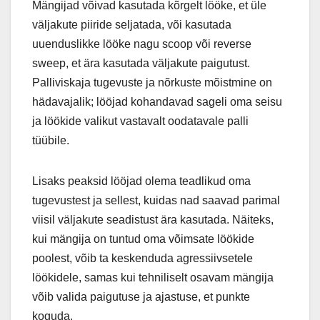
Mängijad võivad kasutada kõrgelt lööke, et üle
väljakute piiride seljatada, või kasutada
uuenduslikke lööke nagu scoop või reverse
sweep, et ära kasutada väljakute paigutust.
Palliviskaja tugevuste ja nõrkuste mõistmine on
hädavajalik; lööjad kohandavad sageli oma seisu
ja löökide valikut vastavalt oodatavale palli
tüübile.
Lisaks peaksid lööjad olema teadlikud oma
tugevustest ja sellest, kuidas nad saavad parimal
viisil väljakute seadistust ära kasutada. Näiteks,
kui mängija on tuntud oma võimsate löökide
poolest, võib ta keskenduda agressiivsetele
löökidele, samas kui tehniliselt osavam mängija
võib valida paigutuse ja ajastuse, et punkte
koguda.