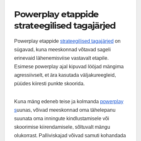
Powerplay etappide
strateegilised tagajärjed
Powerplay etappide
strateegilised tagajärjed
on
sügavad, kuna meeskonnad võtavad sageli
erinevaid lähenemisviise vastavalt etapile.
Esimese powerplay ajal kipuvad lööjad mängima
agressiivselt, et ära kasutada väljakureegleid,
püüdes kiiresti punkte skoorida.
Kuna mäng edeneb teise ja kolmanda
powerplay
s
uunas, võivad meeskonnad oma tähelepanu
suunata oma inningute kindlustamisele või
skoorimise kiirendamisele, sõltuvalt mängu
olukorrast. Palliviskajad võivad samuti kohandada