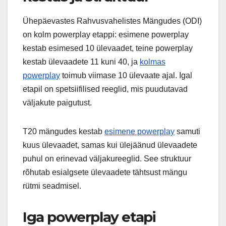
Ühepäevastes Rahvusvahelistes Mängudes (ODI)
on kolm powerplay etappi: esimene powerplay
kestab esimesed 10 ülevaadet, teine powerplay
kestab ülevaadete 11 kuni 40, ja
kolmas
powerplay
toimub viimase 10 ülevaate ajal. Igal
etapil on spetsiifilised reeglid, mis puudutavad
väljakute paigutust.
T20 mängudes kestab
esimene powerplay
samuti
kuus ülevaadet, samas kui ülejäänud ülevaadete
puhul on erinevad väljakureeglid. See struktuur
rõhutab esialgsete ülevaadete tähtsust mängu
rütmi seadmisel.
Iga powerplay etapi