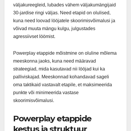
väljakureegleid, lubades vähem väljakumängijaid
30-jardise ringi väljas. Need etapid on olulised,
kuna need loovad lööjatele skoorimisvõimalusi ja
võivad muuta mängu kulgu, julgustades
agressiivset löömist.
Powerplay etappide mõistmine on oluline mõlema
meeskonna jaoks, kuna need määravad
strateegiad, mida kasutavad nii lööjad kui ka
palliviskajad. Meeskonnad kohandavad sageli
oma taktikaid vastavalt etapile, et maksimeerida
punkte või minimeerida vastase
skoorimisvõimalusi.
Powerplay etappide
kestus ja struktuur