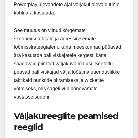
Powerplay ülevaadete ajal väljakul olevaid tühje
kohti ära kasutada.
See muutus on viinud kõrgemate
skoorimisnäitajate ja agressiivsemate
löömisstrateegiateni, kuna meeskonnad püüavad
ära kasutada palliviskajatele kergesti kätte
saadavaid piiratud väljakuvõimalusi. Seetõttu
peavad palliviskajad välja töötama uuenduslikke
taktikaid punktide piiramiseks ja wicketite
võtmiseks, mis sageli viib põnevamate
vastasseisudeni.
Väljakureeglite peamised
reeglid