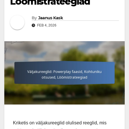
Löömistrateegiad
By
Jaanus Kask
FEB 4, 2026
Kriketis on väljakureeglid olulised reeglid, mis