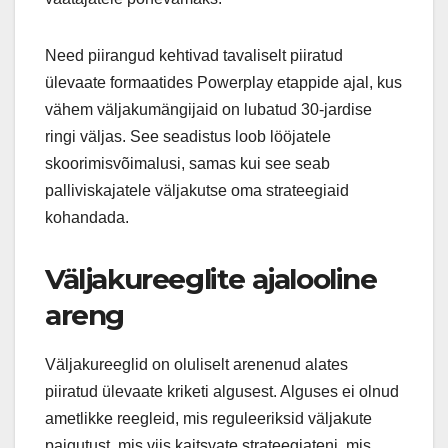
Need piirangud kehtivad tavaliselt piiratud
ülevaate formaatides Powerplay etappide ajal, kus
vähem väljakumängijaid on lubatud 30-jardise
ringi väljas. See seadistus loob lööjatele
skoorimisvõimalusi, samas kui see seab
palliviskajatele väljakutse oma strateegiaid
kohandada.
Väljakureeglite ajalooline
areng
Väljakureeglid on oluliselt arenenud alates
piiratud ülevaate kriketi algusest. Alguses ei olnud
ametlikke reegleid, mis reguleeriksid väljakute
paigutust, mis viis kaitsvate strateegiateni, mis