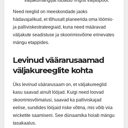
väljakumängijat lubatud ringist väljaspool.
Need reeglid on meeskondade jaoks
hädavajalikud, et tõhusalt planeerida oma löömis-
ja palliviskestrateegiaid, kuna need määravad
väljakute seadistuse ja skoorimisvõime erinevates
mängu etappides.
Levinud väärarusaamad
väljakureeglite kohta
Üks levinud väärarusaam on, et väljakureeglid
kasu saavad ainult lööjad. Kuigi need loovad
skoorimisvõimalusi, saavad ka palliviskajad
eelise, sundides lööjaid riske võtma, mis võib viia
wicketite saamiseni. See dünaamika hoiab mängu
tasakaalus.