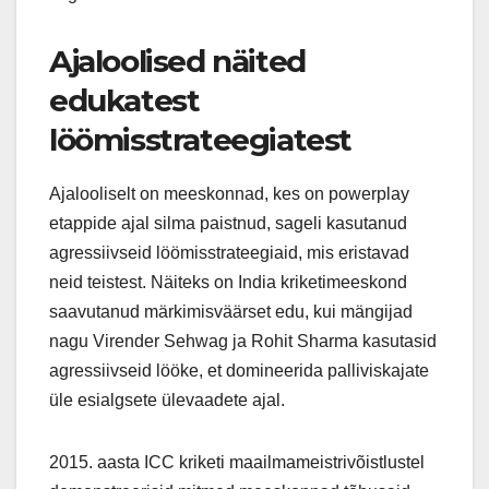
Ajaloolised näited
edukatest
löömisstrateegiatest
Ajalooliselt on meeskonnad, kes on powerplay
etappide ajal silma paistnud, sageli kasutanud
agressiivseid löömisstrateegiaid, mis eristavad
neid teistest. Näiteks on India kriketimeeskond
saavutanud märkimisväärset edu, kui mängijad
nagu Virender Sehwag ja Rohit Sharma kasutasid
agressiivseid lööke, et domineerida palliviskajate
üle esialgsete ülevaadete ajal.
2015. aasta ICC kriketi maailmameistrivõistlustel