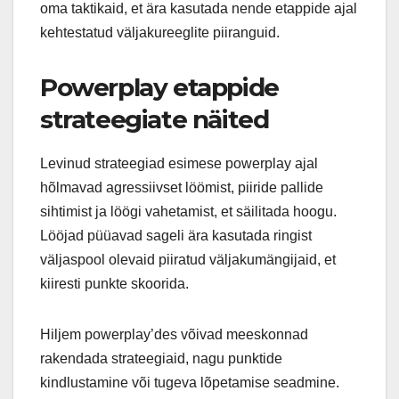
oma taktikaid, et ära kasutada nende etappide ajal
kehtestatud väljakureeglite piiranguid.
Powerplay etappide
strateegiate näited
Levinud strateegiad esimese powerplay ajal
hõlmavad agressiivset löömist, piiride pallide
sihtimist ja löögi vahetamist, et säilitada hoogu.
Lööjad püüavad sageli ära kasutada ringist
väljaspool olevaid piiratud väljakumängijaid, et
kiiresti punkte skoorida.
Hiljem powerplay’des võivad meeskonnad
rakendada strateegiaid, nagu punktide
kindlustamine või tugeva lõpetamise seadmine.