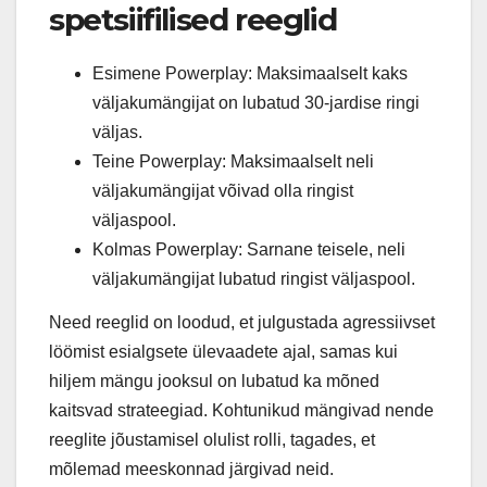
spetsiifilised reeglid
Esimene Powerplay: Maksimaalselt kaks
väljakumängijat on lubatud 30-jardise ringi
väljas.
Teine Powerplay: Maksimaalselt neli
väljakumängijat võivad olla ringist
väljaspool.
Kolmas Powerplay: Sarnane teisele, neli
väljakumängijat lubatud ringist väljaspool.
Need reeglid on loodud, et julgustada agressiivset
löömist esialgsete ülevaadete ajal, samas kui
hiljem mängu jooksul on lubatud ka mõned
kaitsvad strateegiad. Kohtunikud mängivad nende
reeglite jõustamisel olulist rolli, tagades, et
mõlemad meeskonnad järgivad neid.