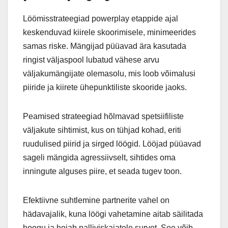
Löömisstrateegiad powerplay etappide ajal
keskenduvad kiirele skoorimisele, minimeerides
samas riske. Mängijad püüavad ära kasutada
ringist väljaspool lubatud vähese arvu
väljakumängijate olemasolu, mis loob võimalusi
piiride ja kiirete ühepunktiliste skooride jaoks.
Peamised strateegiad hõlmavad spetsiifiliste
väljakute sihtimist, kus on tühjad kohad, eriti
ruudulised piirid ja sirged löögid. Lööjad püüavad
sageli mängida agressiivselt, sihtides oma
inningute alguses piire, et seada tugev toon.
Efektiivne suhtlemine partnerite vahel on
hädavajalik, kuna löögi vahetamine aitab säilitada
hoogu ja hoiab palliviskajatele survet. See võib