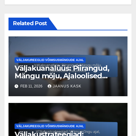
Related Post
VÄLJAKUREEGLID VÕIMSUSMÄNGUDE AJAL
Väljakuanalüüs: Piirangud,
Mängu mõju, Ajaloolised
muutused
FEB 11, 2026
JAANUS KASK
VÄLJAKUREEGLID VÕIMSUSMÄNGUDE AJAL
Väljakustrateegiad: