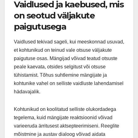
Vaidlused ja kaebused, mis
on seotud väljakute
paigutusega
Vaidlused tekivad sageli, kui meeskonnad usuvad,
et kohtunikud on teinud vale otsuse väljakute
paigutuse osas. Mängijad võivad teatud otsuste
peale kaevata, otsides selgitust või otsuse
tühistamist. Tõhus suhtlemine mängijate ja
kohtunike vahel on selliste vaidluste lahendamisel
hädavajalik.
Kohtunikud on koolitatud selliste olukordadega
tegelema, kuid mängijate reaktsioonid võivad
varieeruda ärritusest aktsepteerimiseni. Reeglite
mõistmine ja austav dialoog võivad aidata