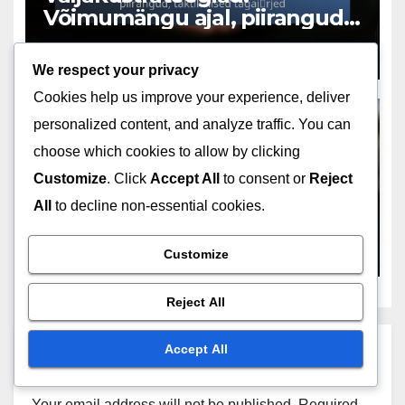
Võimumängu ajal, piirangud,
taktikalised tagajärjed
FEB 6, 2026
JAANUS KASK
We respect your privacy
Cookies help us improve your experience, deliver
personalized content, and analyze traffic. You can
choose which cookies to allow by clicking
VÄLJAKUREEGLID VÕIMSUSMÄNGUDE AJAL
Customize
. Click
Accept All
to consent or
Reject
Väljakutseid: Powerplay ajal,
All
to decline non-essential cookies.
kohtuniku otsused,
strateegilised tagajärjed
FEB 6, 2026
JAANUS KASK
Customize
Reject All
Accept All
Leave a Reply
Your email address will not be published.
Required