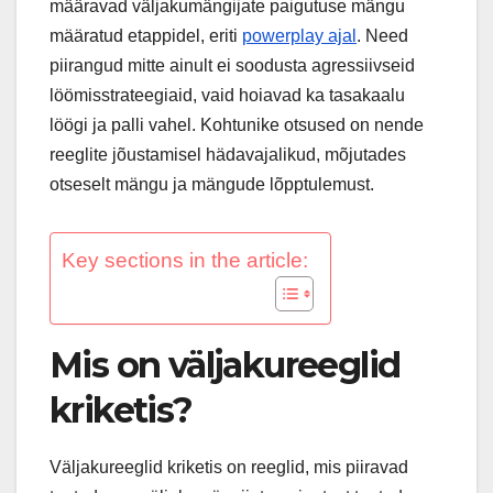
määravad väljakumängijate paigutuse mängu
määratud etappidel, eriti
powerplay ajal
. Need
piirangud mitte ainult ei soodusta agressiivseid
löömisstrateegiaid, vaid hoiavad ka tasakaalu
löögi ja palli vahel. Kohtunike otsused on nende
reeglite jõustamisel hädavajalikud, mõjutades
otseselt mängu ja mängude lõpptulemust.
Key sections in the article:
Mis on väljakureeglid
kriketis?
Väljakureeglid kriketis on reeglid, mis piiravad