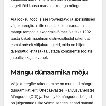
sageli tõid kaasa madala skooriga mänge.
Aja jooksul toodi sisse Powerplayd ja spetsiifilised
väljakureeglid, mille eesmärk oli parandada
mängu tempot ja skoorimisvõimet. Näiteks 1992.
aasta kriketi maailmameistrivõistlustel rakendati
esmakordselt väljakureegleid, mida on hiljem
täiendatud, et tasakaalustada konkurentsi lööjate
ja palliviskajate vahel.
Mängu dünaamika mõju
Väljakureeglite rakendamine on muutnud mängu
dünaamikat, eriti Ühepäevastes Rahvusvahelistes
Mängudes (ODI) ja Twenty20 mängudes. Lööjad
on julgustatud riske võtma, teades, et nad saavad