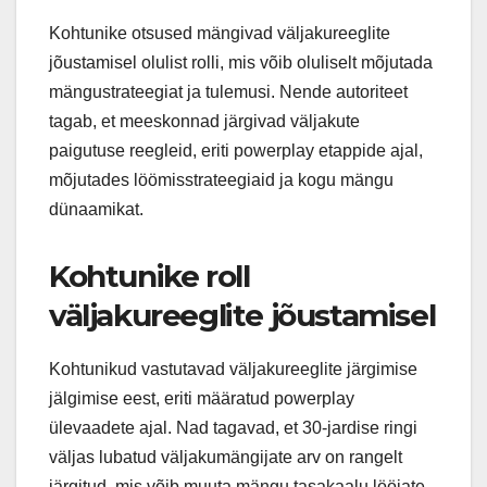
Kohtunike otsused mängivad väljakureeglite
jõustamisel olulist rolli, mis võib oluliselt mõjutada
mängustrateegiat ja tulemusi. Nende autoriteet
tagab, et meeskonnad järgivad väljakute
paigutuse reegleid, eriti powerplay etappide ajal,
mõjutades löömisstrateegiaid ja kogu mängu
dünaamikat.
Kohtunike roll
väljakureeglite jõustamisel
Kohtunikud vastutavad väljakureeglite järgimise
jälgimise eest, eriti määratud powerplay
ülevaadete ajal. Nad tagavad, et 30-jardise ringi
väljas lubatud väljakumängijate arv on rangelt
järgitud, mis võib muuta mängu tasakaalu lööjate