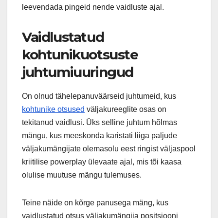
leevendada pingeid nende vaidluste ajal.
Vaidlustatud
kohtunikuotsuste
juhtumiuuringud
On olnud tähelepanuväärseid juhtumeid, kus
kohtunike otsused
väljakureeglite osas on
tekitanud vaidlusi. Üks selline juhtum hõlmas
mängu, kus meeskonda karistati liiga paljude
väljakumängijate olemasolu eest ringist väljaspool
kriitilise powerplay ülevaate ajal, mis tõi kaasa
olulise muutuse mängu tulemuses.
Teine näide on kõrge panusega mäng, kus
vaidlustatud otsus väljakumängija positsiooni