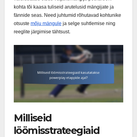
kohta tõi kaasa tuliseid arutelusid mängijate ja
fännide seas. Need juhtumid rõhutavad kohtunike
otsuste
mõju mängule
ja selge suhtlemise ning
reeglite järgimise tähtsust.
Milliseid
löömisstrateegiaid