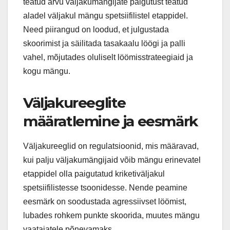
teatud arvu väljakumängijate paigutust teatud
aladel väljakul mängu spetsiifilistel etappidel.
Need piirangud on loodud, et julgustada
skoorimist ja säilitada tasakaalu löögi ja palli
vahel, mõjutades oluliselt löömisstrateegiaid ja
kogu mängu.
Väljakureeglite
määratlemine ja eesmärk
Väljakureeglid on regulatsioonid, mis määravad,
kui palju väljakumängijaid võib mängu erinevatel
etappidel olla paigutatud kriketiväljakul
spetsiifilistesse tsoonidesse. Nende peamine
eesmärk on soodustada agressiivset löömist,
lubades rohkem punkte skoorida, muutes mängu
vaatajatele põnevamaks.