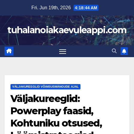
Skip
Fri. Jun 19th, 2026
4:18:44 AM
to
content
tuhalanoiakaevuleappi.com
VÄLJAKUREEGLID VÕIMSUSMÄNGUDE AJAL
Väljakureeglid:
Powerplay faasid,
Kohtuniku otsused,