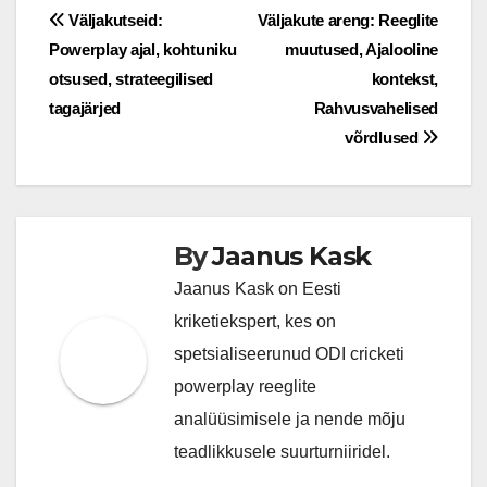
Post
Väljakutseid:
Väljakute areng: Reeglite
Powerplay ajal, kohtuniku
muutused, Ajalooline
navigation
otsused, strateegilised
kontekst,
tagajärjed
Rahvusvahelised
võrdlused
By
Jaanus Kask
Jaanus Kask on Eesti
kriketiekspert, kes on
spetsialiseerunud ODI cricketi
powerplay reeglite
analüüsimisele ja nende mõju
teadlikkusele suurturniiridel.