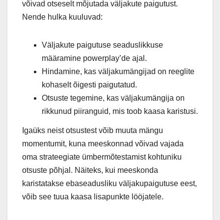
võivad otseselt mõjutada väljakute paigutust.
Nende hulka kuuluvad:
Väljakute paigutuse seaduslikkuse
määramine powerplay’de ajal.
Hindamine, kas väljakumängijad on reeglite
kohaselt õigesti paigutatud.
Otsuste tegemine, kas väljakumängija on
rikkunud piiranguid, mis toob kaasa karistusi.
Igaüks neist otsustest võib muuta mängu
momentumit, kuna meeskonnad võivad vajada
oma strateegiate ümbermõtestamist kohtuniku
otsuste põhjal. Näiteks, kui meeskonda
karistatakse ebaseadusliku väljakupaigutuse eest,
võib see tuua kaasa lisapunkte lööjatele.