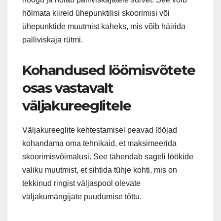
hõlmata kiireid ühepunktilisi skoorimisi või
ühepunktide muutmist kaheks, mis võib häirida
palliviskaja rütmi.
Kohandused löömisvõtete
osas vastavalt
väljakureeglitele
Väljakureeglite kehtestamisel peavad lööjad
kohandama oma tehnikaid, et maksimeerida
skoorimisvõimalusi. See tähendab sageli löökide
valiku muutmist, et sihtida tühje kohti, mis on
tekkinud ringist väljaspool olevate
väljakumängijate puudumise tõttu.