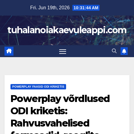
Skip
Fri. Jun 19th, 2026
10:31:45 AM
to
content
tuhalanoiakaevuleappi.com
POWERPLAY FAASID ODI KRIKETIS
Powerplay võrdlused
ODI kriketis:
Rahvusvahelised