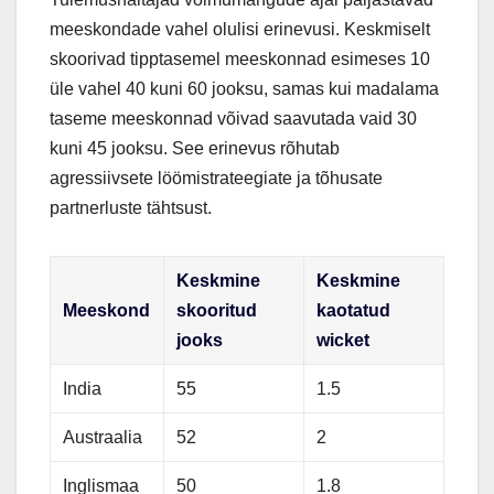
meeskondade vahel olulisi erinevusi. Keskmiselt
skoorivad tipptasemel meeskonnad esimeses 10
üle vahel 40 kuni 60 jooksu, samas kui madalama
taseme meeskonnad võivad saavutada vaid 30
kuni 45 jooksu. See erinevus rõhutab
agressiivsete löömistrateegiate ja tõhusate
partnerluste tähtsust.
Keskmine
Keskmine
Meeskond
skooritud
kaotatud
jooks
wicket
India
55
1.5
Austraalia
52
2
Inglismaa
50
1.8