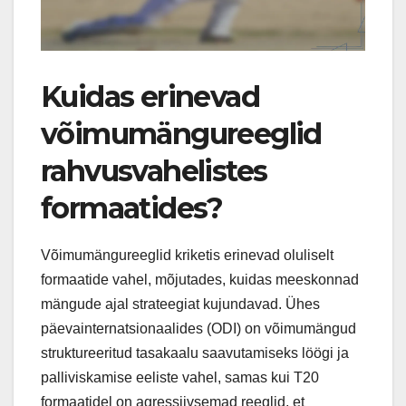
Kuidas erinevad
võimumängureeglid
rahvusvahelistes
formaatides?
Võimumängureeglid kriketis erinevad oluliselt
formaatide vahel, mõjutades, kuidas meeskonnad
mängude ajal strateegiat kujundavad. Ühes
päevainternatsionaalides (ODI) on võimumängud
struktureeritud tasakaalu saavutamiseks löögi ja
palliviskamise eeliste vahel, samas kui T20
formaatidel on agressiivsemad reeglid, et