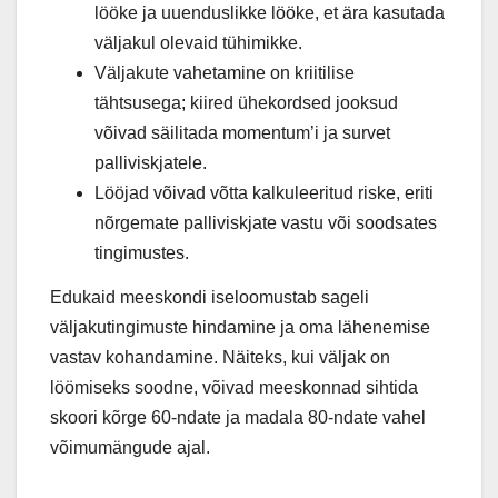
lööke ja uuenduslikke lööke, et ära kasutada
väljakul olevaid tühimikke.
Väljakute vahetamine on kriitilise
tähtsusega; kiired ühekordsed jooksud
võivad säilitada momentum’i ja survet
palliviskjatele.
Lööjad võivad võtta kalkuleeritud riske, eriti
nõrgemate palliviskjate vastu või soodsates
tingimustes.
Edukaid meeskondi iseloomustab sageli
väljakutingimuste hindamine ja oma lähenemise
vastav kohandamine. Näiteks, kui väljak on
löömiseks soodne, võivad meeskonnad sihtida
skoori kõrge 60-ndate ja madala 80-ndate vahel
võimumängude ajal.