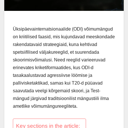
Üksipäevainternatsionaalide (ODI) võimumängud
on kriitilised faasid, mis kujundavad meeskondade
rakendatavaid strateegiaid, kuna kehtivad
spetsiifilised väljakureeglid, et suurendada
skoorimisvõimalusi. Need reeglid varieeruvad
erinevates kriketiformaatides, kus ODI-d
tasakaalustavad agressiivse löömise ja
pallivisketaktikad, samas kui T20-d püüavad
saavutada veelgi kõrgemaid skoori, ja Test-
mängud järgivad traditsioonilist mängustiili ilma
ametlike võimumängureegliteta.
Key sections in the article: