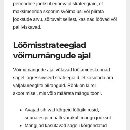
perioodide jooksul erinevaid strateegiaid, et
maksimeerida skoorimisvõimalusi või piirata
jooksude arvu, sõltuvalt sellest, kas nad löövad või
palliviskavad.
Löömisstrateegiad
võimumängude ajal
Võimumängude ajal võtavad lööjameeskonnad
sageli agressiivseid strateegiaid, et kasutada ära
väljakureeglite piiranguid. Rõhk on kiirel
skoorimisel, mis võib määrata mängu tooni.
Avajad sihivad kõrgeid löögikiirusid,
suunates piiri palli varakult mängu jooksul.
Mängijad kasutavad sageli kõrgendatud