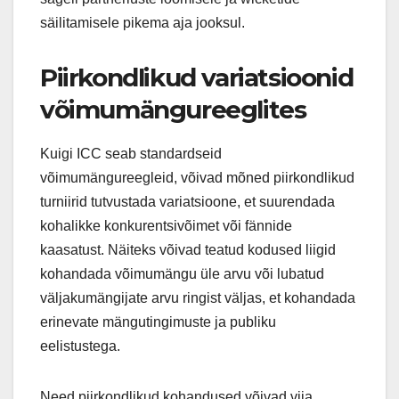
säilitamisele pikema aja jooksul.
Piirkondlikud variatsioonid
võimumängureeglites
Kuigi ICC seab standardseid
võimumängureegleid, võivad mõned piirkondlikud
turniirid tutvustada variatsioone, et suurendada
kohalikke konkurentsivõimet või fännide
kaasatust. Näiteks võivad teatud kodused liigid
kohandada võimumängu üle arvu või lubatud
väljakumängijate arvu ringist väljas, et kohandada
erinevate mängutingimuste ja publiku
eelistustega.
Need piirkondlikud kohandused võivad viia