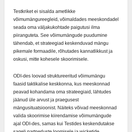
Testkriket ei sisalda ametlikke
võimumängureegleid, võimaldades meeskondadel
seada oma väljakukohtade paigutusi ilma
piiranguteta. See võimumängude puudumine
tähendab, et strateegiad keskenduvad mängu
pikemale formaadile, rõhutades kannatlikkust ja
oskusi, mitte kohesele skoorimisele.
ODI-des loovad struktureeritud võimumängu
faasid taktikalise keskkonna, kus meeskonnad
peavad kohandama oma strateegiaid, lähtudes
jäänud üle arvust ja praegusest
mängusituatsioonist. Näiteks võivad meeskonnad
valida skoorimise kiirendamise võimumängude
ajal ODI-des, samas kui Testides keskendutakse
sageli partnerluste loomisele ja wicketide