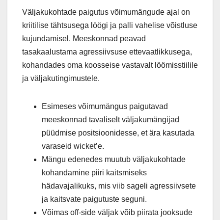
Väljakukohtade paigutus võimumängude ajal on
kriitilise tähtsusega löögi ja palli vahelise võistluse
kujundamisel. Meeskonnad peavad
tasakaalustama agressiivsuse ettevaatlikkusega,
kohandades oma koosseise vastavalt löömisstiilile
ja väljakutingimustele.
Esimeses võimumängus paigutavad
meeskonnad tavaliselt väljakumängijad
püüdmise positsioonidesse, et ära kasutada
varaseid wicket’e.
Mängu edenedes muutub väljakukohtade
kohandamine piiri kaitsmiseks
hädavajalikuks, mis viib sageli agressiivsete
ja kaitsvate paigutuste seguni.
Võimas off-side väljak võib piirata jooksude