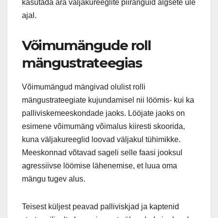
kasutada ära väljakureeglite piiranguid algsete üle
ajal.
Võimumängude roll
mängustrateegias
Võimumängud mängivad olulist rolli
mängustrateegiate kujundamisel nii löömis- kui ka
palliviskemeeskondade jaoks. Lööjate jaoks on
esimene võimumäng võimalus kiiresti skoorida,
kuna väljakureeglid loovad väljakul tühimikke.
Meeskonnad võtavad sageli selle faasi jooksul
agressiivse löömise lähenemise, et luua oma
mängu tugev alus.
Teisest küljest peavad palliviskjad ja kaptenid