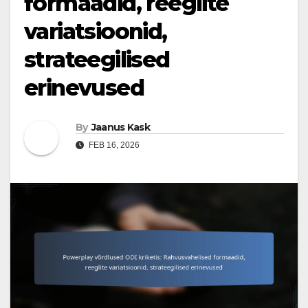
formaadid, reeglite
variatsioonid,
strateegilised
erinevused
By
Jaanus Kask
FEB 16, 2026