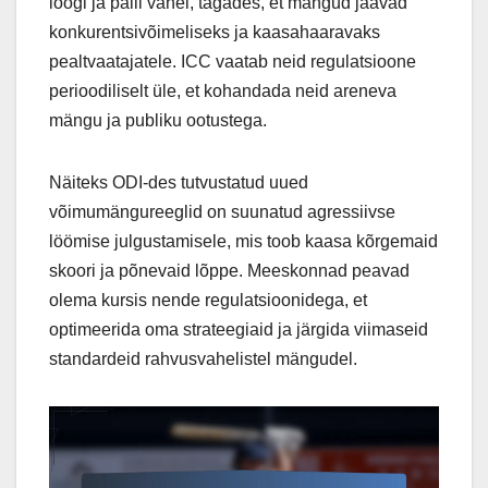
löögi ja palli vahel, tagades, et mängud jäävad
konkurentsivõimeliseks ja kaasahaaravaks
pealtvaatajatele. ICC vaatab neid regulatsioone
perioodiliselt üle, et kohandada neid areneva
mängu ja publiku ootustega.
Näiteks ODI-des tutvustatud uued
võimumängureeglid on suunatud agressiivse
löömise julgustamisele, mis toob kaasa kõrgemaid
skoori ja põnevaid lõppe. Meeskonnad peavad
olema kursis nende regulatsioonidega, et
optimeerida oma strateegiaid ja järgida viimaseid
standardeid rahvusvahelistel mängudel.