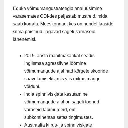
Eduka võimumängustrateegia analüüsimine
varasemates ODI-des paljastab mustreid, mida
saab korrata. Meeskonnad, kes on nendel faasidel
silma paistnud, jagavad sageli sarnaseid
lähenemisi.
2019. aasta maailmakarikal seadis
Inglismaa agressiivne löömine
võimumängude ajal nad kõrgete skooride
saavutamiseks, mis viis mitme mängu
võiduni.
India spinniviskjate kasutamine
võimumängude ajal on sageli toonud
varaseid läbimurdeid, eriti
subkontinentaalsetes tingimustes.
Austraalia kiirus- ja spinniviskjate