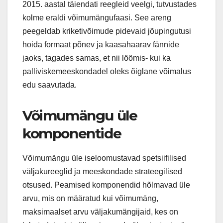
2015. aastal täiendati reegleid veelgi, tutvustades
kolme eraldi võimumängufaasi. See areng
peegeldab kriketivõimude pidevaid jõupingutusi
hoida formaat põnev ja kaasahaarav fännide
jaoks, tagades samas, et nii löömis- kui ka
palliviskemeeskondadel oleks õiglane võimalus
edu saavutada.
Võimumängu üle
komponentide
Võimumängu üle iseloomustavad spetsiifilised
väljakureeglid ja meeskondade strateegilised
otsused. Peamised komponendid hõlmavad üle
arvu, mis on määratud kui võimumäng,
maksimaalset arvu väljakumängijaid, kes on