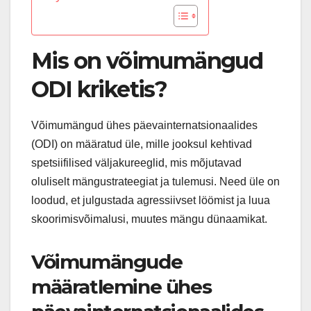
Mis on võimumängud
ODI kriketis?
Võimumängud ühes päevainternatsionaalides
(ODI) on määratud üle, mille jooksul kehtivad
spetsiifilised väljakureeglid, mis mõjutavad
oluliselt mängustrateegiat ja tulemusi. Need üle on
loodud, et julgustada agressiivset löömist ja luua
skoorimisvõimalusi, muutes mängu dünaamikat.
Võimumängude
määratlemine ühes