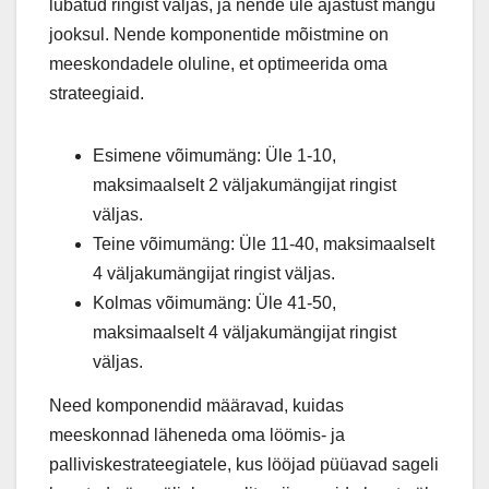
lubatud ringist väljas, ja nende üle ajastust mängu
jooksul. Nende komponentide mõistmine on
meeskondadele oluline, et optimeerida oma
strateegiaid.
Esimene võimumäng: Üle 1-10,
maksimaalselt 2 väljakumängijat ringist
väljas.
Teine võimumäng: Üle 11-40, maksimaalselt
4 väljakumängijat ringist väljas.
Kolmas võimumäng: Üle 41-50,
maksimaalselt 4 väljakumängijat ringist
väljas.
Need komponendid määravad, kuidas
meeskonnad läheneda oma löömis- ja
palliviskestrateegiatele, kus lööjad püüavad sageli