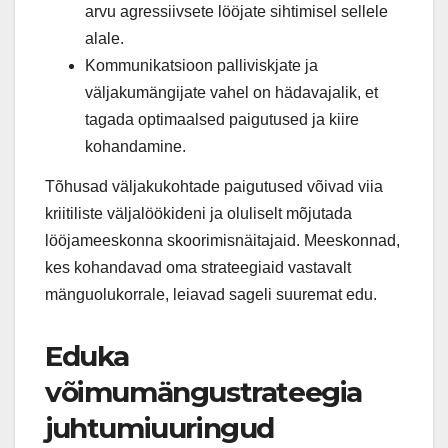
arvu agressiivsete lööjate sihtimisel sellele
alale.
Kommunikatsioon palliviskjate ja
väljakumängijate vahel on hädavajalik, et
tagada optimaalsed paigutused ja kiire
kohandamine.
Tõhusad väljakukohtade paigutused võivad viia
kriitiliste väljalöökideni ja oluliselt mõjutada
lööjameeskonna skoorimisnäitajaid. Meeskonnad,
kes kohandavad oma strateegiaid vastavalt
mänguolukorrale, leiavad sageli suuremat edu.
Eduka
võimumängustrateegia
juhtumiuuringud