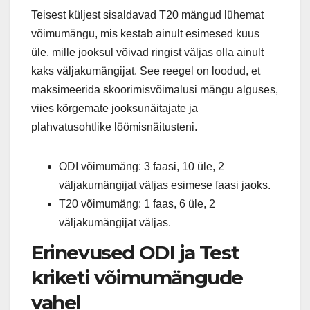
Teisest küljest sisaldavad T20 mängud lühemat
võimumängu, mis kestab ainult esimesed kuus
üle, mille jooksul võivad ringist väljas olla ainult
kaks väljakumängijat. See reegel on loodud, et
maksimeerida skoorimisvõimalusi mängu alguses,
viies kõrgemate jooksunäitajate ja
plahvatusohtlike löömisnäitusteni.
ODI võimumäng: 3 faasi, 10 üle, 2
väljakumängijat väljas esimese faasi jaoks.
T20 võimumäng: 1 faas, 6 üle, 2
väljakumängijat väljas.
Erinevused ODI ja Test
kriketi võimumängude
vahel