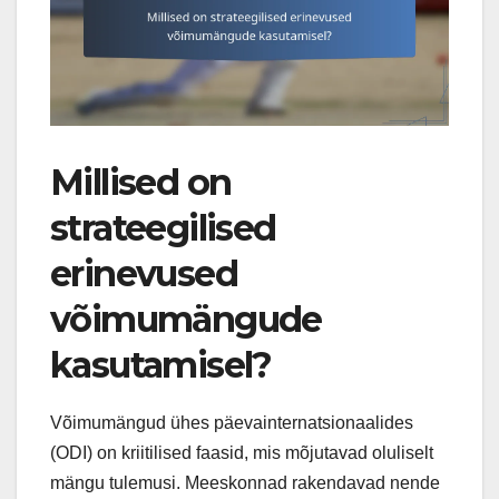
Millised on
strateegilised
erinevused
võimumängude
kasutamisel?
Võimumängud ühes päevainternatsionaalides
(ODI) on kriitilised faasid, mis mõjutavad oluliselt
mängu tulemusi. Meeskonnad rakendavad nende