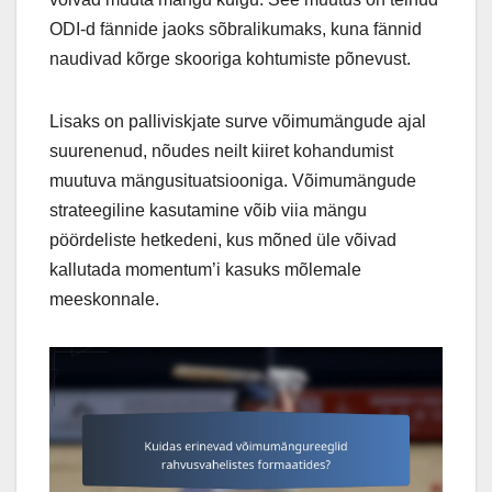
ODI-d fännide jaoks sõbralikumaks, kuna fännid
naudivad kõrge skooriga kohtumiste põnevust.
Lisaks on palliviskjate surve võimumängude ajal
suurenenud, nõudes neilt kiiret kohandumist
muutuva mängusituatsiooniga. Võimumängude
strateegiline kasutamine võib viia mängu
pöördeliste hetkedeni, kus mõned üle võivad
kallutada momentum’i kasuks mõlemale
meeskonnale.