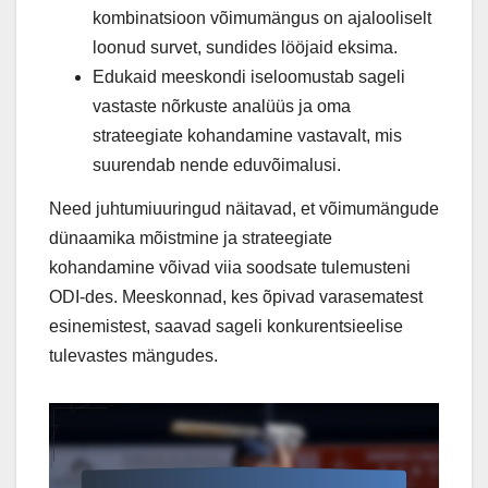
kombinatsioon võimumängus on ajalooliselt
loonud survet, sundides lööjaid eksima.
Edukaid meeskondi iseloomustab sageli
vastaste nõrkuste analüüs ja oma
strateegiate kohandamine vastavalt, mis
suurendab nende eduvõimalusi.
Need juhtumiuuringud näitavad, et võimumängude
dünaamika mõistmine ja strateegiate
kohandamine võivad viia soodsate tulemusteni
ODI-des. Meeskonnad, kes õpivad varasematest
esinemistest, saavad sageli konkurentsieelise
tulevastes mängudes.