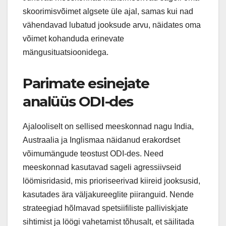
skoorimisvõimet algsete üle ajal, samas kui nad
vähendavad lubatud jooksude arvu, näidates oma
võimet kohanduda erinevate
mängusituatsioonidega.
Parimate esinejate
analüüs ODI-des
Ajalooliselt on sellised meeskonnad nagu India,
Austraalia ja Inglismaa näidanud erakordset
võimumängude teostust ODI-des. Need
meeskonnad kasutavad sageli agressiivseid
löömisridasid, mis prioriseerivad kiireid jooksusid,
kasutades ära väljakureeglite piiranguid. Nende
strateegiad hõlmavad spetsiifiliste palliviskjate
sihtimist ja löögi vahetamist tõhusalt, et säilitada