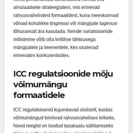
ainulaadsete strateegiateni, mis erinevad
rahvusvahelistest formaatidest, kuna meeskonnad
võivad kohalikke tingimusi või mängijate tugevusi
tõhusamalt ära kasutada. Nende variatsioonide
mõistmine võib olla kriitilise tähtsusega
mängijatele ja treeneritele, kes osalevad
erinevates konkurentsides.
ICC regulatsioonide mõju
võimumängu
formaatidele
ICC regulatsioonid kujundavad oluliselt, kuidas
võimumängud toimivad rahvusvahelises kriketis.
Need reeglid on loodud tasakaalu säilitamiseks