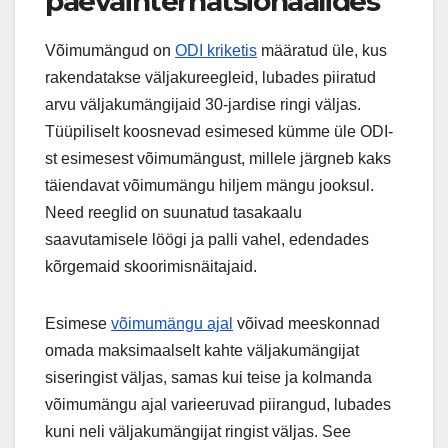
päevainternatsionaalides
Võimumängud on
ODI kriketis
määratud üle, kus
rakendatakse väljakureegleid, lubades piiratud
arvu väljakumängijaid 30-jardise ringi väljas.
Tüüpiliselt koosnevad esimesed kümme üle ODI-
st esimesest võimumängust, millele järgneb kaks
täiendavat võimumängu hiljem mängu jooksul.
Need reeglid on suunatud tasakaalu
saavutamisele löögi ja palli vahel, edendades
kõrgemaid skoorimisnäitajaid.
Esimese
võimumängu ajal
võivad meeskonnad
omada maksimaalselt kahte väljakumängijat
siseringist väljas, samas kui teise ja kolmanda
võimumängu ajal varieeruvad piirangud, lubades
kuni neli väljakumängijat ringist väljas. See