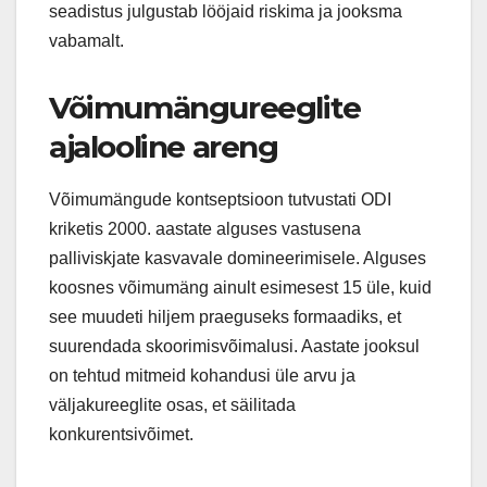
seadistus julgustab lööjaid riskima ja jooksma
vabamalt.
Võimumängureeglite
ajalooline areng
Võimumängude kontseptsioon tutvustati ODI
kriketis 2000. aastate alguses vastusena
palliviskjate kasvavale domineerimisele. Alguses
koosnes võimumäng ainult esimesest 15 üle, kuid
see muudeti hiljem praeguseks formaadiks, et
suurendada skoorimisvõimalusi. Aastate jooksul
on tehtud mitmeid kohandusi üle arvu ja
väljakureeglite osas, et säilitada
konkurentsivõimet.