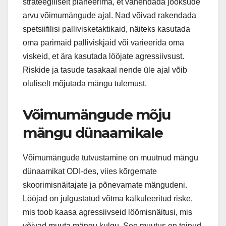
strateegiliselt planeerima, et vähendada jooksude
arvu võimumängude ajal. Nad võivad rakendada
spetsiifilisi pallivisketaktikaid, näiteks kasutada
oma parimaid palliviskjaid või varieerida oma
viskeid, et ära kasutada lööjate agressiivsust.
Riskide ja tasude tasakaal nende üle ajal võib
oluliselt mõjutada mängu tulemust.
Võimumängude mõju
mängu dünaamikale
Võimumängude tutvustamine on muutnud mängu
dünaamikat ODI-des, viies kõrgemate
skoorimisnäitajate ja põnevamate mängudeni.
Lööjad on julgustatud võtma kalkuleeritud riske,
mis toob kaasa agressiivseid löömisnäitusi, mis
võivad muuta mängu kulgu. See muutus on teinud