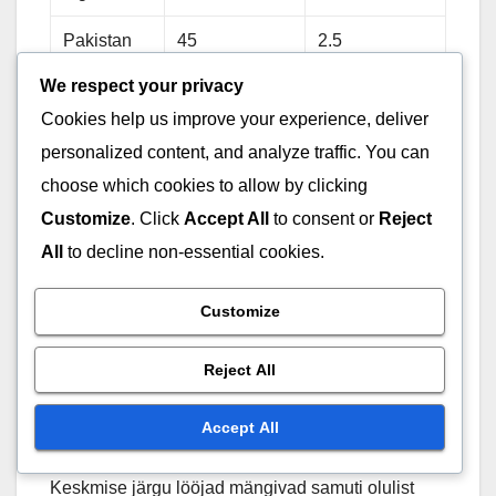
Pakistan
45
2.5
We respect your privacy
Mängijate rollide mõju
Cookies help us improve your experience, deliver
võimumängude
personalized content, and analyze traffic. You can
tulemustele
choose which cookies to allow by clicking
Customize
. Click
Accept All
to consent or
Reject
Mängijate rollid mõjutavad oluliselt
All
to decline non-essential cookies.
võimumängude tulemusi ODI-des. Avajad on
kriitilise tähtsusega, kuna nad määravad mängu
Customize
tooni, olles sageli ülesandeks kiiresti skoorida,
samas kui riske minimeerida. Nende võime taluda
Reject All
survet ja kasutada ära väljakureeglite piiranguid
võib viia kõrgete skooride saavutamiseni.
Accept All
Keskmise järgu lööjad mängivad samuti olulist