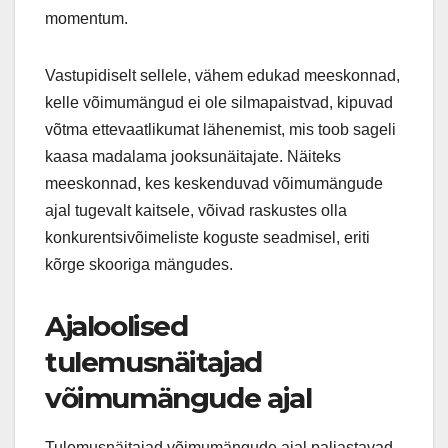
momentum.
Vastupidiselt sellele, vähem edukad meeskonnad,
kelle võimumängud ei ole silmapaistvad, kipuvad
võtma ettevaatlikumat lähenemist, mis toob sageli
kaasa madalama jooksunäitajate. Näiteks
meeskonnad, kes keskenduvad võimumängude
ajal tugevalt kaitsele, võivad raskustes olla
konkurentsivõimeliste koguste seadmisel, eriti
kõrge skooriga mängudes.
Ajaloolised
tulemusnäitajad
võimumängude ajal
Tulemusnäitajad võimumängude ajal paljastavad