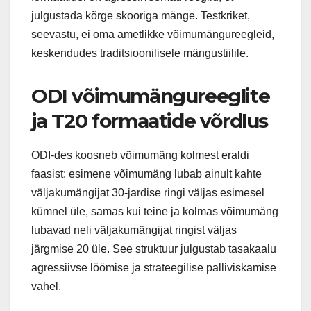
julgustada kõrge skooriga mänge. Testkriket,
seevastu, ei oma ametlikke võimumängureegleid,
keskendudes traditsioonilisele mängustiilile.
ODI võimumängureeglite
ja T20 formaatide võrdlus
ODI-des koosneb võimumäng kolmest eraldi
faasist: esimene võimumäng lubab ainult kahte
väljakumängijat 30-jardise ringi väljas esimesel
kümnel üle, samas kui teine ja kolmas võimumäng
lubavad neli väljakumängijat ringist väljas
järgmise 20 üle. See struktuur julgustab tasakaalu
agressiivse löömise ja strateegilise palliviskamise
vahel.