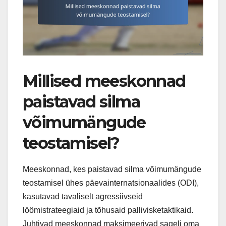
Millised meeskonnad
paistavad silma
võimumängude
teostamisel?
Meeskonnad, kes paistavad silma võimumängude
teostamisel ühes päevainternatsionaalides (ODI),
kasutavad tavaliselt agressiivseid
löömistrateegiaid ja tõhusaid pallivisketaktikaid.
Juhtivad meeskonnad maksimeerivad sageli oma