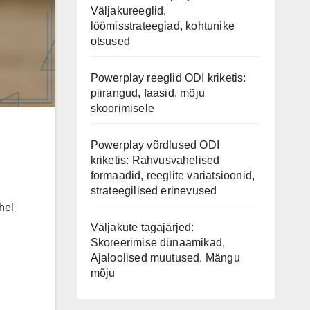
Väljakureeglid,
löömisstrateegiad, kohtunike
otsused
Powerplay reeglid ODI kriketis:
piirangud, faasid, mõju
skoorimisele
Powerplay võrdlused ODI
kriketis: Rahvusvahelised
formaadid, reeglite variatsioonid,
strateegilised erinevused
hel
Väljakute tagajärjed:
Skoreerimise dünaamikad,
Ajaloolised muutused, Mängu
mõju