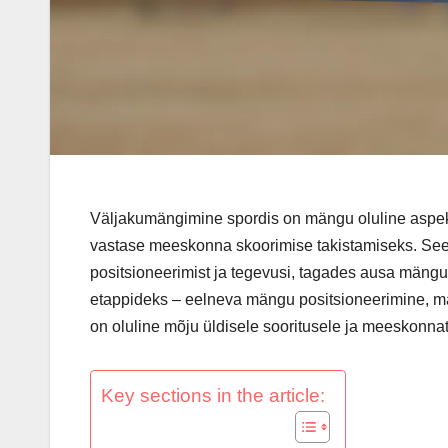
Väljakumängimine spordis on mängu oluline aspek
vastase meeskonna skoorimise takistamiseks. See h
positsioneerimist ja tegevusi, tagades ausa mängu j
etappideks – eelneva mängu positsioneerimine, mä
on oluline mõju üldisele sooritusele ja meeskonnat
Key sections in the article: