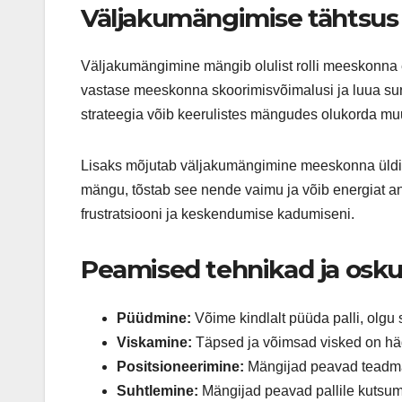
Väljakumängimise tähtsu
Väljakumängimine mängib olulist rolli meeskonna
vastase meeskonna skoorimisvõimalusi ja luua surv
strateegia võib keerulistes mängudes olukorda mu
Lisaks mõjutab väljakumängimine meeskonna üldist
mängu, tõstab see nende vaimu ja võib energiat a
frustratsiooni ja keskendumise kadumiseni.
Peamised tehnikad ja osk
Püüdmine:
Võime kindlalt püüda palli, olgu 
Viskamine:
Täpsed ja võimsad visked on hä
Positsioneerimine:
Mängijad peavad teadma, 
Suhtlemine:
Mängijad peavad pallile kutsuma