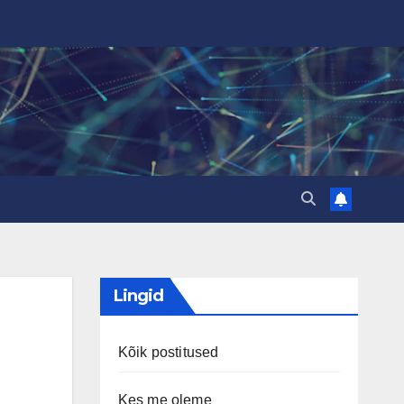
Lingid
Kõik postitused
Kes me oleme