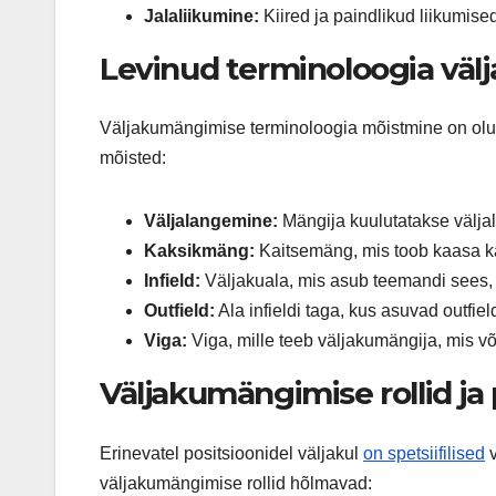
Jalaliikumine:
Kiired ja paindlikud liikumis
Levinud terminoloogia vä
Väljakumängimise terminoloogia mõistmine on oluli
mõisted:
Väljalangemine:
Mängija kuulutatakse välja
Kaksikmäng:
Kaitsemäng, mis toob kaasa ka
Infield:
Väljakuala, mis asub teemandi sees, t
Outfield:
Ala infieldi taga, kus asuvad outfiel
Viga:
Viga, mille teeb väljakumängija, mis või
Väljakumängimise rollid ja 
Erinevatel positsioonidel väljakul
on spetsiifilised
v
väljakumängimise rollid hõlmavad: