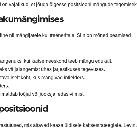
ed on vajalikud, et jõuda õigesse positsiooni mängude tegemisek
ljakumängimises
ne nii mängijatele kui treeneritele. Siin on mõned peamised
langenuks, kui kaitsemeeskond teeb mängu edukalt.
ks väljalangemist ühes järjestikuses tegevuses.
avaliselt koht, kus mängivad infielders.
ders.
maldab lööjal või jooksjal edasiviimist.
positsioonid
astutused, mis aitavad kaasa üldisele kaitsestrateegiale. Levin