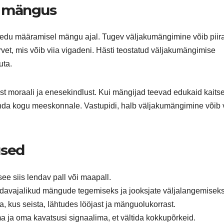
s mängus
 edu määramisel mängu ajal. Tugev väljakumängimine võib piir
et, mis võib viia vigadeni. Hästi teostatud väljakumängimise
uta.
 moraali ja enesekindlust. Kui mängijad teevad edukaid kaits
nda kogu meeskonnale. Vastupidi, halb väljakumängimine võib v
used
see siis lendav pall või maapall.
davajalikud mängude tegemiseks ja jooksjate väljalangemiseks
kus seista, lähtudes lööjast ja mänguolukorrast.
 ja oma kavatsusi signaalima, et vältida kokkupõrkeid.