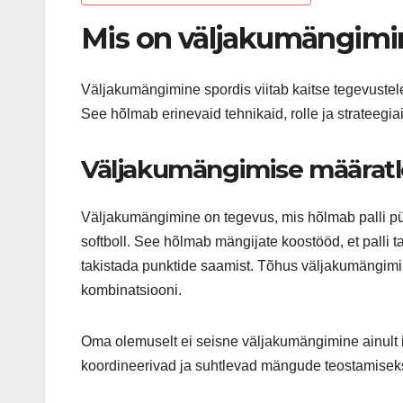
Mis on väljakumängimi
Väljakumängimine spordis viitab kaitse tegevustel
See hõlmab erinevaid tehnikaid, rolle ja strateegi
Väljakumängimise määrat
Väljakumängimine on tegevus, mis hõlmab palli püü
softboll. See hõlmab mängijate koostööd, et palli t
takistada punktide saamist. Tõhus väljakumängimi
kombinatsiooni.
Oma olemuselt ei seisne väljakumängimine ainult i
koordineerivad ja suhtlevad mängude teostamisek