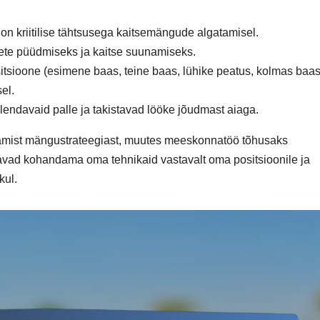
a on kriitilise tähtsusega kaitsemängude algatamisel.
ete püüdmiseks ja kaitse suunamiseks.
itsioone (esimene baas, teine baas, lühike peatus, kolmas baas
el.
lendavaid palle ja takistavad lööke jõudmast aiaga.
saamist mängustrateegiast, muutes meeskonnatöö tõhusaks
vad kohandama oma tehnikaid vastavalt oma positsioonile ja
kul.