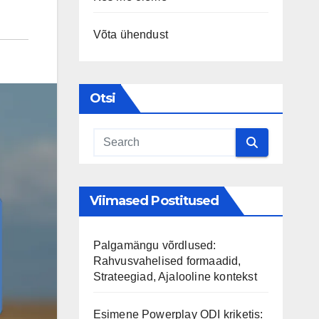
Võta ühendust
Otsi
Viimased Postitused
Palgamängu võrdlused:
Rahvusvahelised formaadid,
Strateegiad, Ajalooline kontekst
Esimene Powerplay ODI kriketis: