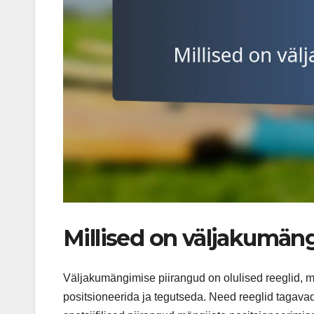
Millised on väljakumän
Väljakumängimise piirangud on olulised reeglid, 
positsioneerida ja tegutseda. Need reeglid tagava