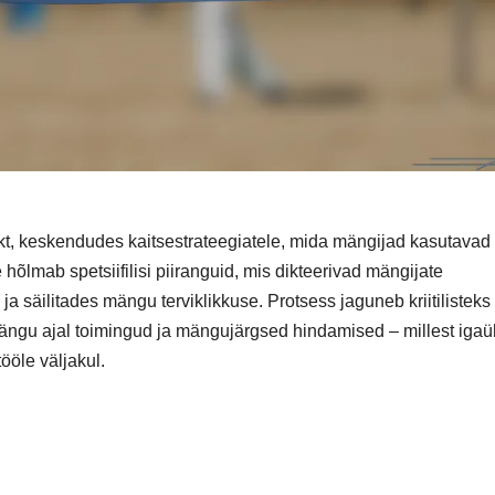
t, keskendudes kaitsestrateegiatele, mida mängijad kasutavad
õlmab spetsiifilisi piiranguid, mis dikteerivad mängijate
a säilitades mängu terviklikkuse. Protsess jaguneb kriitilisteks
ngu ajal toimingud ja mängujärgsed hindamised – millest igaü
ööle väljakul.